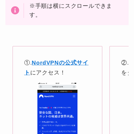
※手順は横にスクロールできま
す。
①.
NordVPNの公式サイ
②.
ト
にアクセス！
をタ