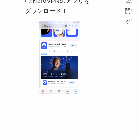
①.NordVPNのアプリを
②.
ダウンロード！
開い
ップ