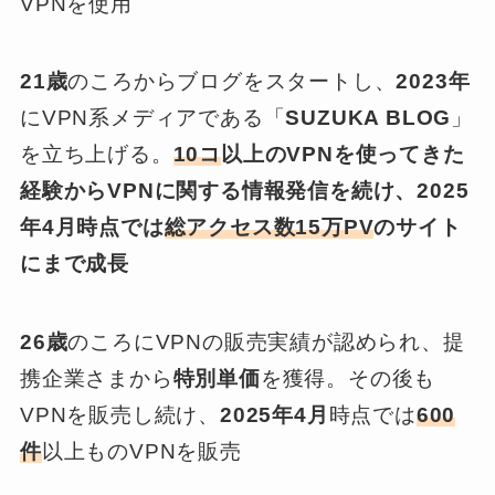
VPNを使用
21歳
のころからブログをスタートし、
2023年
にVPN系メディアである「
SUZUKA BLOG
」
を立ち上げる。
10コ
以上のVPNを使ってきた
経験からVPNに関する情報発信を続け、2025
年4月時点では
総アクセス数15万PV
のサイト
にまで成長
26歳
のころにVPNの販売実績が認められ、提
携企業さまから
特別単価
を獲得。その後も
VPNを販売し続け、
2025年4月
時点では
600
件
以上ものVPNを販売