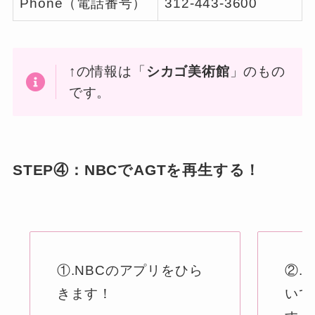
Phone（電話番号）
312-443-3600
↑の情報は「
シカゴ美術館
」のもの
です。
STEP④：NBCでAGTを再生する！
①.NBCのアプリをひら
②.
きます！
いて