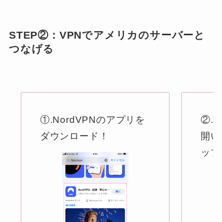
STEP②：VPNでアメリカのサーバーと
つなげる
①.NordVPNのアプリを
②.
ダウンロード！
開い
ップ