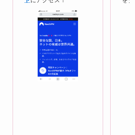
ト
にアクセス！
をタ