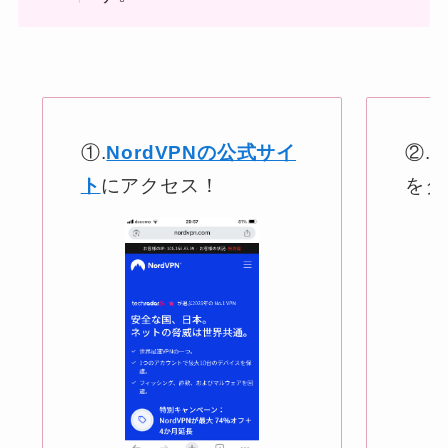
①.
NordVPNの公式サイ
②.
ト
にアクセス！
をタ