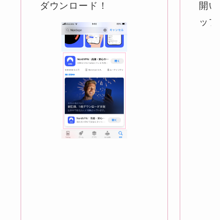
ダウンロード！
開い
ップ