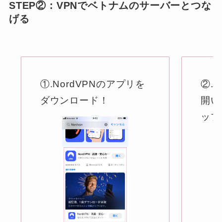
STEP②：VPNでベトナムのサーバーとつな
げる
①.NordVPNのアプリを
②.
ダウンロード！
開い
ップ