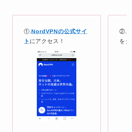
①.
NordVPNの公式サイ
②.
ト
にアクセス！
をタ