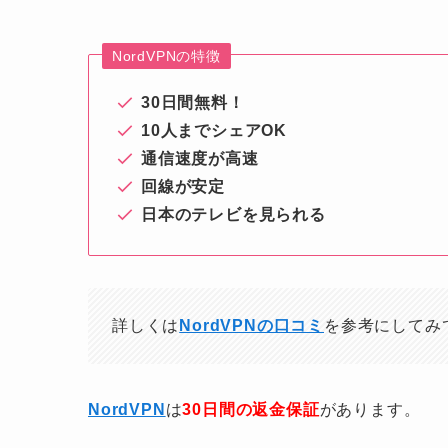
NordVPNの特徴
30日間無料！
10人までシェアOK
通信速度が高速
回線が安定
日本のテレビを見られる
詳しくは
NordVPNの口コミ
を参考にしてみ
NordVPN
は
30日間の返金保証
があります。